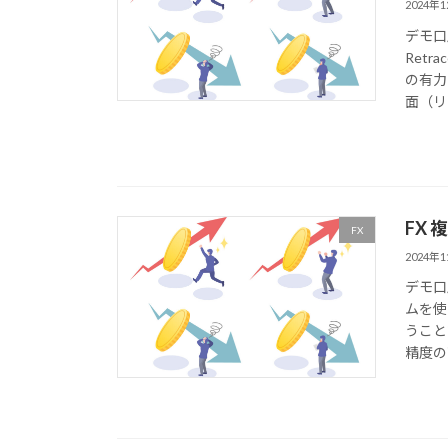
2024年
デモ口
Ret
の有力
面（リト
FX
FX
2024年
デモ口
ムを使
うこと
精度の