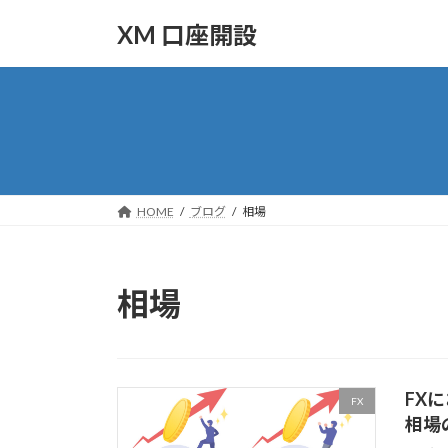
コ
ナ
XM 口座開設
ン
ビ
テ
ゲ
ン
ー
ツ
シ
へ
ョ
ス
ン
キ
に
ッ
移
HOME
ブログ
相場
プ
動
相場
FX
FX
相場