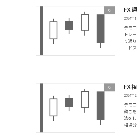
FX
FX
2024年
デモ口
トレー
り返り
ードス
FX
FX
2024年
デモ口
動きを
法をし
相場分