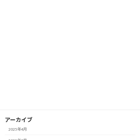
FX エリオット波動理論を学ぶ
FX
2025年4月1日
FX ピボットポイントを活用して支持線
FX
と抵抗線を見つける
2025年3月28日
カテゴリー
FX
アーカイブ
2025年4月