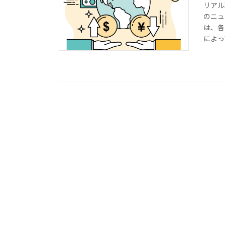
リアル
のニュ
は、各
によっ