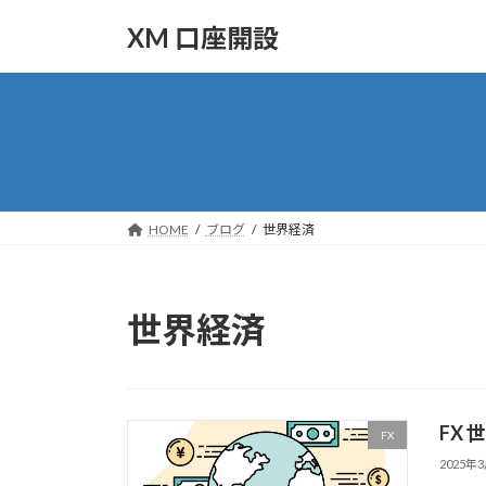
コ
ナ
XM 口座開設
ン
ビ
テ
ゲ
ン
ー
ツ
シ
へ
ョ
ス
ン
キ
に
ッ
移
HOME
ブログ
世界経済
プ
動
世界経済
FX
FX
2025年