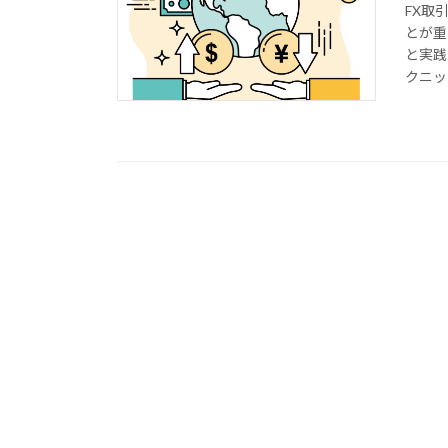
FX取
とが重
と実践
クニッ