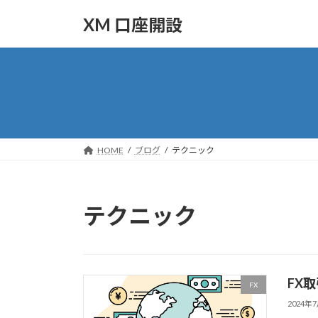
コ
ナ
XM 口座開設
ン
ビ
テ
ゲ
ン
ー
ツ
シ
へ
ョ
ス
ン
キ
に
ッ
移
HOME
ブログ
テクニック
プ
動
テクニック
FX
FX
2024年