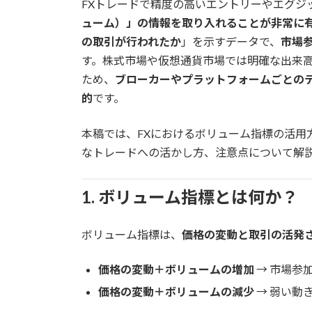
FXトレードで精度の高いエントリーやエグジ
:
ューム）」の情報を取り入れることが非常に
の取引が行われたか
」を示すデータで、
市場
す。株式市場や仮想通貨市場では明確な出来高
ため、
ブローカーやプラットフォームごとの
的
です。
本稿では、FXにおけるボリューム指標の活用
なトレードへの活かし方、注意点について解
1. ボリューム指標とは何か？
ボリューム指標は、
価格の変動と取引の活発
価格の変動＋ボリュームの増加
→ 市場参
価格の変動＋ボリュームの減少
→ 弱い動