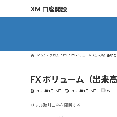
コ
ナ
XM 口座開設
ン
ビ
テ
ゲ
ン
ー
ツ
シ
へ
ョ
ス
ン
キ
に
ッ
移
HOME
ブログ
FX
FX ボリューム（出来高）指標
プ
動
FX ボリューム（出来
最
2025年4月15日
2025年4月15日
fx
終
更
リアル取引口座を開設する
新
日
時