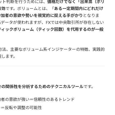
ット判断を行うためには、
価格だけでなく「出来高（ボリ
有効
です。ボリュームとは、「
ある一定期間内にどれだけ
参加者の意欲や勢いを視覚的に捉える手がかり
となりま
データが使われますが、FXでは中央取引所が存在しない
ティックボリューム（ティック回数）を代用するのが一般
方法、主要なボリューム系インジケーターの特徴、実践的
説します。
さの関係性を分析するためのテクニカルツール
です。
加者の意欲が強い＝信頼性のあるトレンド
き＝反転や調整の可能性