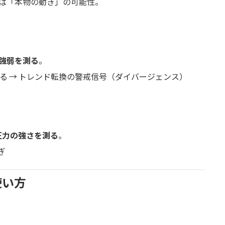
ば「本物の動き」の可能性。
強弱を測る
。
る → トレンド転換の警戒信号（ダイバージェンス）
圧力の強さを測る
。
ぎ
使い方