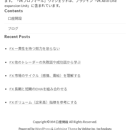
ます。 「VKプロフィール」ウィジェットは、プラグイン「VK All in One
expansion Unit」に含まれています。
Contents
口座開設
ブログ
Recent Posts
FX 一貫性を持つ努力を怠らない
FX 他のトレーダーの失敗談や成功談から学ぶ
FX 市場のサイクル（感情、需給）を理解する
FX 長期と短期のEMAを組み合わせる
FX ボリューム（出来高）指標を参考にする
Copyright © XM 口座開設 All Rights Reserved.
Powered by
WordPress
&
Lightning Theme
by Vektor,Inc. technology.