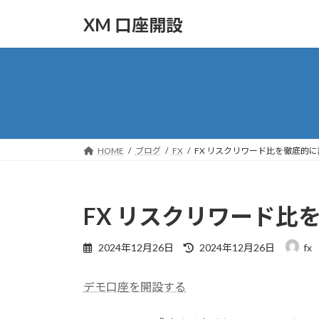
コ
ナ
XM 口座開設
ン
ビ
テ
ゲ
ン
ー
ツ
シ
へ
ョ
ス
ン
キ
に
ッ
移
HOME
ブログ
FX
FX リスクリワード比を徹底的
プ
動
FX リスクリワード比
最
2024年12月26日
2024年12月26日
fx
終
更
デモ口座を開設する
新
日
時