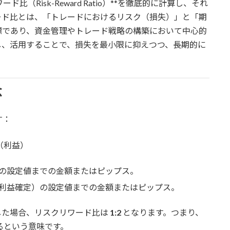
（Risk-Reward Ratio）**を徹底的に計算し、それ
ード比とは、「トレードにおけるリスク（損失）」と「期
標であり、資金管理やトレード戦略の構築において中心的
し、活用することで、損失を最小限に抑えつつ、長期的に
念
す：
（利益）
の設定値までの金額またはピップス。
利益確定）の設定値までの金額またはピップス。
設定した場合、リスクリワード比は
1:2
となります。つまり、
るという意味です。