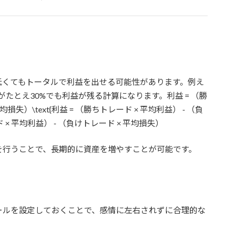
低くてもトータルで利益を出せる可能性があります。例え
がたとえ30%でも利益が残る計算になります。利益 = （勝
損失）\text{利益 = （勝ちトレード × 平均利益） - （負
 × 平均利益） - （負けトレード × 平均損失）
を行うことで、長期的に資産を増やすことが可能です。
ールを設定しておくことで、感情に左右されずに合理的な