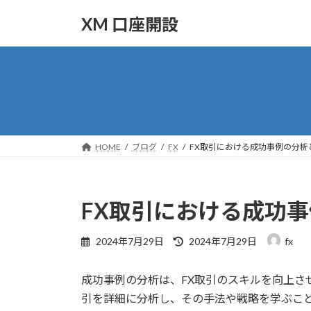
コ
ナ
XM 口座開設
ン
ビ
テ
ゲ
ン
ー
ツ
シ
へ
ョ
ス
ン
キ
に
ッ
移
HOME
ブログ
FX
FX取引における成功事例の分析
プ
動
FX取引における成功
最
2024年7月29日
2024年7月29日
fx
終
更
成功事例の分析は、FX取引のスキルを向上さ
新
日
引を詳細に分析し、その手法や戦略を学ぶこ
時