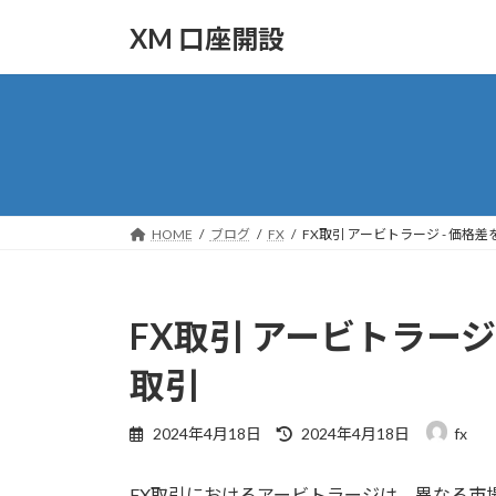
コ
ナ
XM 口座開設
ン
ビ
テ
ゲ
ン
ー
ツ
シ
へ
ョ
ス
ン
キ
に
ッ
移
HOME
ブログ
FX
FX取引 アービトラージ - 価
プ
動
FX取引 アービトラージ
取引
最
2024年4月18日
2024年4月18日
fx
終
更
FX取引におけるアービトラージは、異なる市
新