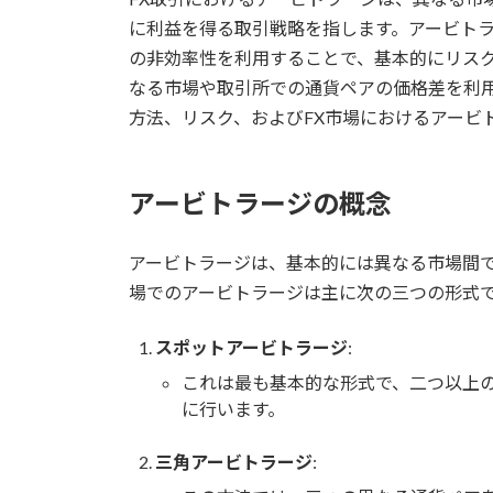
日
に利益を得る取引戦略を指します。アービト
時
の非効率性を利用することで、基本的にリス
:
なる市場や取引所での通貨ペアの価格差を利
方法、リスク、およびFX市場におけるアービ
アービトラージの概念
アービトラージは、基本的には異なる市場間で
場でのアービトラージは主に次の三つの形式
スポットアービトラージ
:
これは最も基本的な形式で、二つ以上
に行います。
三角アービトラージ
: