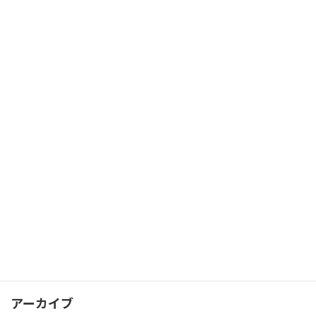
2025年4月3日
FX エリオット波動理論を学ぶ
FX
2025年4月1日
FX ピボットポイントを活用して支持線
FX
と抵抗線を見つける
2025年3月28日
カテゴリー
FX
アーカイブ